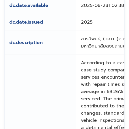
dc.date.available
2025-08-28T02:38:4
dc.date.issued
2025
สารนิพนธ์, (วศ.ม. (การ
dc.description
มหาวิทยาลัยสงขลานคริ
According to a case
case study company
services encountered
with repair times su
average in 69.26% of
serviced. The primary
contributed to these
changes, standard s
vehicle inspections. 
a detrimental effect