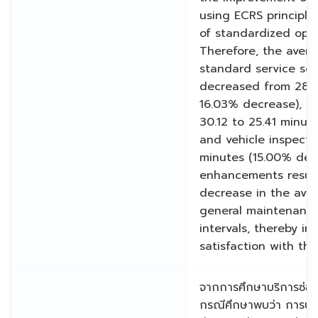
using ECRS principle
of standardized ope
Therefore, the avera
standard service sco
decreased from 28.3
16.03% decrease), e
30.12 to 25.41 minut
and vehicle inspecti
minutes (15.00% decr
enhancements result
decrease in the aver
general maintenance 
intervals, thereby i
satisfaction with th
จากการศึกษาบริการซ่อม
กรณีศึกษาพบว่า การบำร