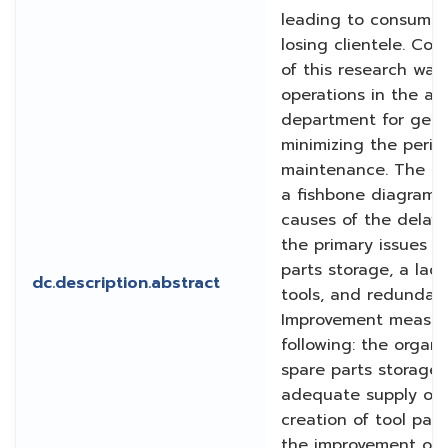
leading to consumer 
losing clientele. Con
of this research wa
operations in the a
department for gener
minimizing the perio
maintenance. The stu
a fishbone diagram t
causes of the delays
the primary issues w
parts storage, a lack
dc.description.abstract
tools, and redundant
Improvement measur
following: the organi
spare parts storage,
adequate supply of 
creation of tool pane
the improvement of 