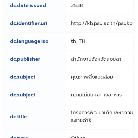
dc.date.issued
2538
dc.identifier.uri
http://kb.psu.ac.th/psukb
dc.language.iso
th_TH
dc.publisher
สำนักงานจังหวัดสงขลา
dc.subject
คุณภาพสิ่งแวดล้อม
dc.subject
ความไม่มั่นคงทางอาหาร
โครงการพัฒนาเด็กและเยาวชนใน
dc.title
ระราชดำริ