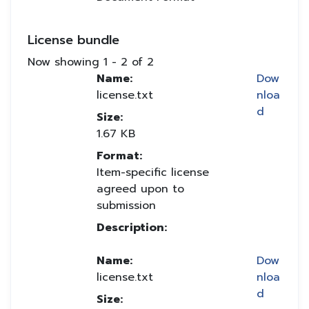
License bundle
Now showing
1 - 2 of 2
Name:
Dow
license.txt
nloa
d
Size:
1.67 KB
Format:
Item-specific license
agreed upon to
submission
Description:
Name:
Dow
license.txt
nloa
d
Size: