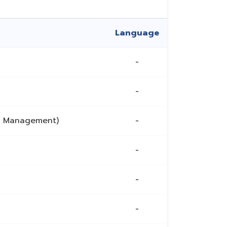
Language
-
-
al Management)
-
-
-
-