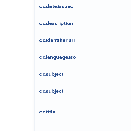
dc.date.issued
dc.description
dc.identifier.uri
dc.language.iso
dc.subject
dc.subject
dc.title