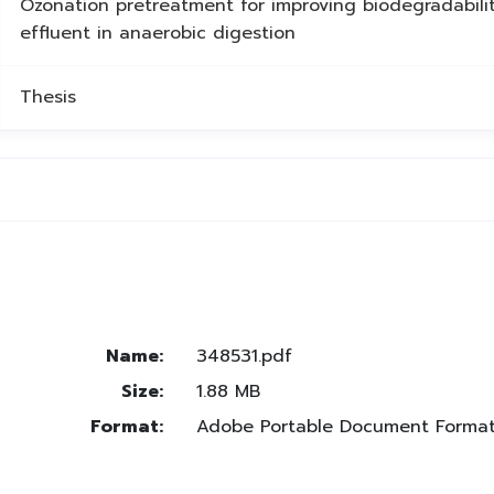
Ozonation pretreatment for improving biodegradability
effluent in anaerobic digestion
Thesis
Name:
348531.pdf
Size:
1.88 MB
Format:
Adobe Portable Document Forma