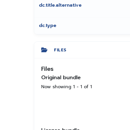
dc.title.alternative
dc.type
FILES
Files
Original bundle
Now showing
1 - 1 of 1