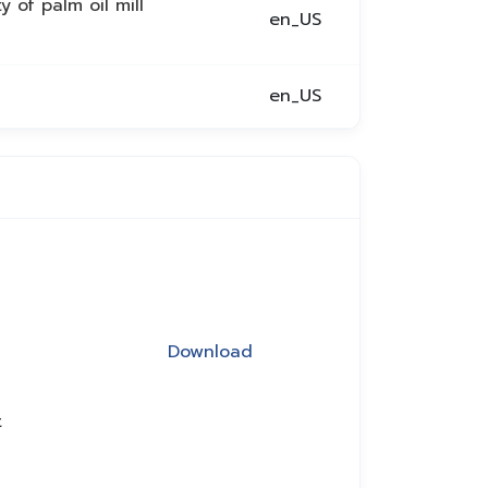
 of palm oil mill
en_US
en_US
Download
t