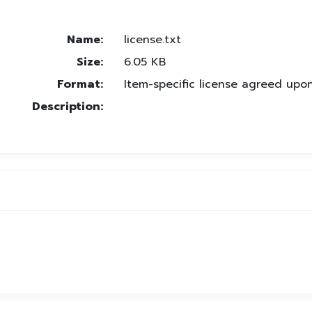
Name:
license.txt
Size:
6.05 KB
Format:
Item-specific license agreed upo
Description: